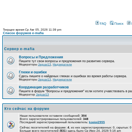
FAQ
Поиск
Текущее время Ср Авг 05, 2026 11:39 pm
Список форумов e-mafia
Сервер e-mafia
Вопросы и Предложения
Пишите тут свои вопросы и предложения по развитию сервера.
Модераторы
Jaguar13
,
Надзиратели
Глюки и ошибки
Сдесь пишите о найденых глюках и ошибках во время работы сервера.
Модераторы
Jaguar13
,
Надзиратели
Координация разработчиков
Пишите в форум "Вопросы и предложения" если хотите учавствовать в ра
Модератор
Jaguar13
Кто сейчас на форуме
Наши пользователи оставили сообщений:
304
Всего зарегистрированных пользователей:
348
Последний зарегистрированный пользователь:
kopipi2955
Сейчас посетителей на форуме:
4
, из них зарегистрированных: 0, скрытых: 0
Больше всего посетителей (
831
) здесь было Ср Июн 24, 2026 5:16 am