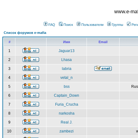
www.e-mafi
FAQ
Поиск
Пользователи
Группы
Рег
Список форумов e-mafia
#
Имя
Email
1
Jaguar13
2
Lhasa
3
labria
4
vetal_n
5
bss
Rus
6
Captain_Down
7
Furia_Crucha
8
narkosha
9
Real J.
10
zambezi