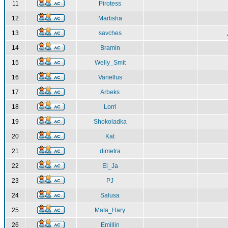
11
Pirotess
12
Martisha
13
savches
14
Bramin
15
Welly_Smit
16
Vanellus
17
Arbeks
18
Lorri
19
Shokoladka
20
Kat
21
dimetra
22
El_Ja
23
PJ
24
Salusa
25
Mata_Hary
26
Emillin