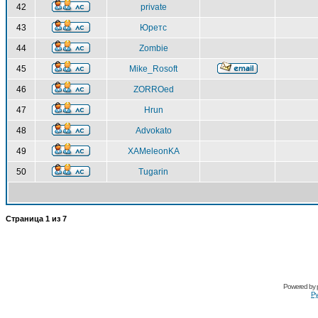
42
private
43
Юретс
44
Zombie
45
Mike_Rosoft
46
ZORROed
47
Hrun
48
Advokato
49
XAMeleonKA
50
Tugarin
Страница
1
из
7
Powered by
Ру