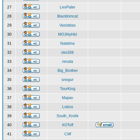
27
LeoPater
28
Blacktomcat
29
Vasistdas
30
MOJI4yHbI
31
Natalina
32
oks308
33
renata
34
Big_Brother
35
snegur
36
TourKing
37
Марко
38
Lokiss
39
South_Krolik
40
КOToff
41
Cliff