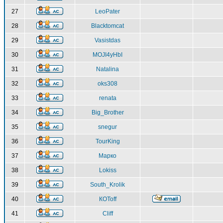
27
LeoPater
28
Blacktomcat
29
Vasistdas
30
MOJI4yHbI
31
Natalina
32
oks308
33
renata
34
Big_Brother
35
snegur
36
TourKing
37
Марко
38
Lokiss
39
South_Krolik
40
КOToff
41
Cliff