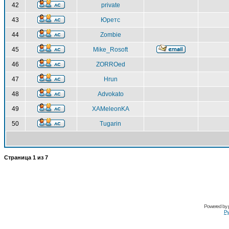
42
private
43
Юретс
44
Zombie
45
Mike_Rosoft
46
ZORROed
47
Hrun
48
Advokato
49
XAMeleonKA
50
Tugarin
Страница
1
из
7
Powered by
Ру