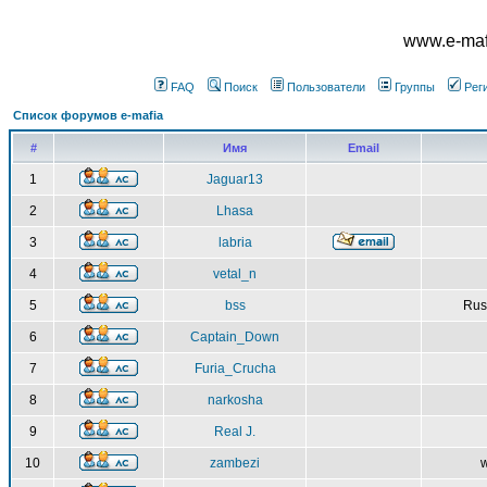
www.e-mafi
FAQ
Поиск
Пользователи
Группы
Рег
Список форумов e-mafia
#
Имя
Email
1
Jaguar13
2
Lhasa
3
labria
4
vetal_n
5
bss
Rus
6
Captain_Down
7
Furia_Crucha
8
narkosha
9
Real J.
10
zambezi