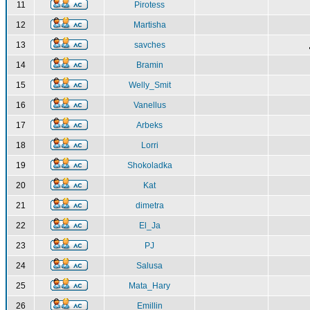
11
Pirotess
12
Martisha
13
savches
14
Bramin
15
Welly_Smit
16
Vanellus
17
Arbeks
18
Lorri
19
Shokoladka
20
Kat
21
dimetra
22
El_Ja
23
PJ
24
Salusa
25
Mata_Hary
26
Emillin