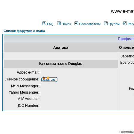
www.e-mafi
FAQ
Поиск
Пользователи
Группы
Рег
Список форумов e-mafia
Профиль
Аватара
О польз
Зареги
Всего 
Как связаться с Douglas
Адрес e-mail:
Личное сообщение:
MSN Messenger:
Ро
Yahoo Messenger:
AIM Address:
ICQ Number:
Powered by