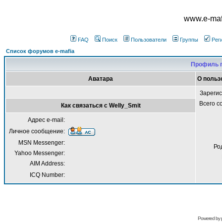
www.e-mafi
FAQ
Поиск
Пользователи
Группы
Рег
Список форумов e-mafia
Профиль п
Аватара
О польз
Зареги
Всего 
Как связаться с Welly_Smit
Адрес e-mail:
Личное сообщение:
MSN Messenger:
Ро
Yahoo Messenger:
AIM Address:
ICQ Number:
Powered by