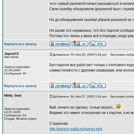
этот самый password начал указываться в начале
Свою ошибку обнаружили (password был с ошибк
Но до обнаружения ошибки убрали password из
Но разве это нормально, что без пароля сообще
Потому что лично у меня всё в порядке, когда ук
Вернуться к началу
Jaguar13
Добавлено: Пт Ноя 25, 2005 5:33 pm
Заголовок сообщ
Site Admin
Без пароля все работает только с почтового ящи
Зарегистрирован:
совместиомости с другими серверами, или исполь
21.09.2004
Сообщения: 90
Вернуться к началу
Welly_Smit
Добавлено: Вс Ноя 27, 2005 2:04 pm
Заголовок сообщ
Вай, ничего не сделал, только вошел...
Зарегистрирован:
14.07.2005
Видимо это имеет отношение не к партии, а ко все
Сообщения: 53
Откуда: Moskow region
Страничка:
http://www.e-mafia.ru/games.php