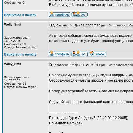
Сообщения: 6
В общем, удобства от наличия руп-стены не при
Вернуться к началу
Welly_Smit
Добавлено: Чт Дек 01, 2005 7:36 pm
Заголовок сообщ
Ав от если добавить сюда возмможность подключ
Зарегистрирован:
механизм) тогда это уже будет полнофункционал
14.07.2005
Сообщения: 53
Откуда: Moskow region
Вернуться к началу
Welly_Smit
Добавлено: Чт Дек 01, 2005 7:41 pm
Заголовок сообщ
По прежнему внизу страницы видны шифры и ко
Зарегистрирован:
Отображаются е-майлы игроков и кое какие посты
14.07.2005
Сообщения: 53
Откуда: Moskow region
Номер дня утренней газетки 4-ого дня не исправ
С другой стороны в финальной газетке не показа
==============
Газета для Гур и Ли (день 5 [22:49-01.12.2005])
Победили мафиози