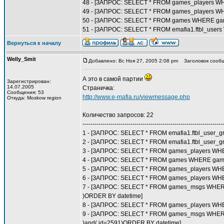
48 - [ЗАПРОС: SELECT * FROM games_players WH
49 - [ЗАПРОС: SELECT * FROM games_players WHE
50 - [ЗАПРОС: SELECT * FROM games WHERE gam
51 - [ЗАПРОС: SELECT * FROM emafia1.ftbl_users
Вернуться к началу
Welly_Smit
Добавлено: Вс Ноя 27, 2005 2:08 pm
Заголовок сообщ
А это в самой партии
Зарегистрирован:
14.07.2005
Страничка:
Сообщения: 53
http://www.e-mafia.ru/viewmessage.php
Откуда: Moskow region
Количество запросов: 22
----------------------------------------------------------------------
1 - [ЗАПРОС: SELECT * FROM emafia1.ftbl_user_
2 - [ЗАПРОС: SELECT * FROM emafia1.ftbl_user_
3 - [ЗАПРОС: SELECT * FROM games_players WHE
4 - [ЗАПРОС: SELECT * FROM games WHERE game
5 - [ЗАПРОС: SELECT * FROM games_players WHER
6 - [ЗАПРОС: SELECT * FROM games_players WHE
7 - [ЗАПРОС: SELECT * FROM games_msgs WHERE (p
)ORDER BY datetime]
8 - [ЗАПРОС: SELECT * FROM games_players WHER
9 - [ЗАПРОС: SELECT * FROM games_msgs WHERE (p
)and( id=2591)ORDER BY datetime]