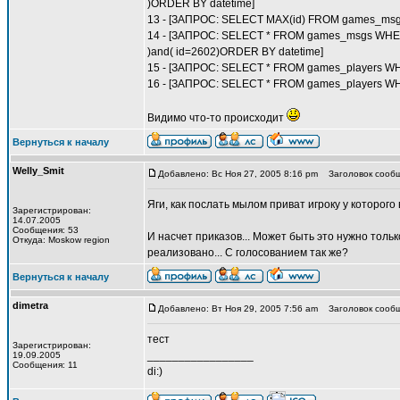
)ORDER BY datetime]
13 - [ЗАПРОС: SELECT MAX(id) FROM games_msg
14 - [ЗАПРОС: SELECT * FROM games_msgs WHERE (
)and( id=2602)ORDER BY datetime]
15 - [ЗАПРОС: SELECT * FROM games_players WH
16 - [ЗАПРОС: SELECT * FROM games_players WH
Видимо что-то происходит
Вернуться к началу
Welly_Smit
Добавлено: Вс Ноя 27, 2005 8:16 pm
Заголовок сообщ
Яги, как послать мылом приват игроку у которого
Зарегистрирован:
14.07.2005
Сообщения: 53
И насчет приказов... Может быть это нужно только
Откуда: Moskow region
реализовано... С голосованием так же?
Вернуться к началу
dimetra
Добавлено: Вт Ноя 29, 2005 7:56 am
Заголовок сообщ
тест
Зарегистрирован:
_________________
19.09.2005
Сообщения: 11
di:)