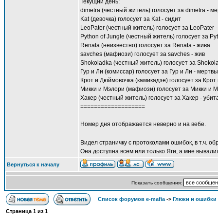
Текущий день:
dimetra (честный житель) голосует за dimetra - м
Kat (девочка) голосует за Kat - сидит
LeoPater (честный житель) голосует за LeoPater 
Python of Jungle (честный житель) голосует за Pyt
Renata (неизвестно) голосует за Renata - жива
savches (мафиози) голосует за savches - жив
Shokoladka (честный житель) голосует за Shokol
Гур и Ли (комиссар) голосует за Гур и Ли - мертвы
Крот и Дюймовочка (камикадзе) голосует за Крот
Микки и Мэлори (мафиози) голосует за Микки и М
Хакер (честный житель) голосует за Хакер - убит
===================
Номер дня отображается неверно и на вебе.
Видел страничку с протоколами ошибок, в т.ч. о
Она доступна всем или только Яги, а мне вывали
Вернуться к началу
Показать сообщения:
Список форумов e-mafia
->
Глюки и ошибки
Страница
1
из
1