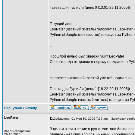
Газета для Гур и Ли (день 0 [13:01-29.11.2005])
Текущий день:
LeoPater (честный житель) голосует за LeoPater -
Python of Jungle (неизвестно) голосует за Python 
...
Прошлой ночью был зверски убит LeoPater
Совет города отправил в тюрьму гражданина Pyth
=======================
со свежезаказанной газетой уже всё нормально.
Газета для Гур и Ли (день 1 [18:22-29.11.2005])
LeoPater (честный житель) голосует за LeoPater -
Python of Jungle (честный житель) голосует за Py
Вернуться к началу
LeoPater
Добавлено: Ср Ноя 30, 2005 7:27 am
Заголовок сообщ
В целом впечатление о руп-стене: она бесполезн
Зарегистрирован:
главное - нет связи со спецчижами. Координиров
26.10.2005